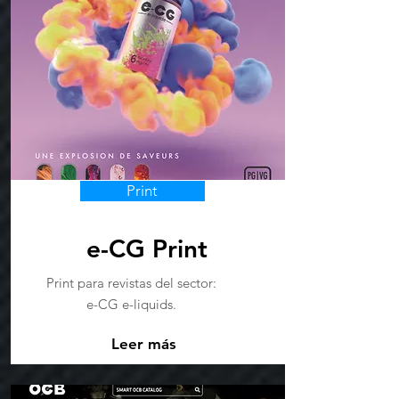
Print
e-CG Print
Print para revistas del sector:
e-CG e-liquids.
Leer más