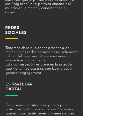
esa "big idea" que permita expandir el
mundo de la marca y conectar con su
target.
REDES
SOCIALES
Tenemos claro que tener presencia de
marca en las redes sociales es no solamente
hablar del "yo" sino atraer a usuarios a
interactuar con la marca.
Esta conversación es clave en la relación
que tienen los usuarios con las marcas y
generar engagement.
ESTRATEGIA
DIGITAL
Generamos estrategias digitales para
potenciar todo tipo de marcas. Sabemos
que es importante tener un mensaje claro