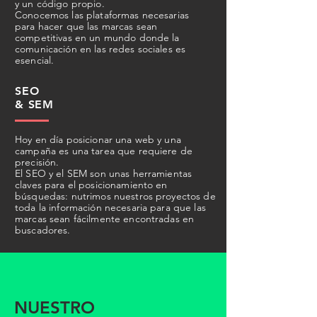
y un código propio.
Conocemos las plataformas necesarias
para hacer que las marcas sean
competitivas en un mundo donde la
comunicación en las redes sociales es
esencial.
SEO
& SEM
Hoy en día posicionar una web y una
campaña es una tarea que requiere de
precisión.
El SEO y el SEM son unas herramientas
claves para el posicionamiento en
búsquedas: nutrimos nuestros proyectos de
toda la información necesaria para que las
marcas sean fácilmente encontradas en
buscadores.
NUESTRO